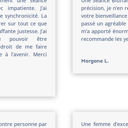
aiment une séance
Une Séance Bluffant
c impatiente. J’ai
précision, je n’en
e synchronicité. La
votre bienveillance 
er sur tout ce que
passé un agréable
ffante justesse. J’ai
m’a apporté énorm
 de pouvoir être
recommande les ye
 droit de me faire
e à l’avenir. Merci
Morgane L.
contre personne par
Une femme d’exce