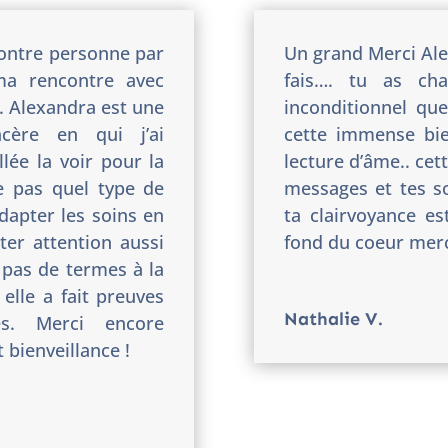
contre personne par
Un grand Merci Ale
ma rencontre avec
fais….
tu as ch
. Alexandra est une
inconditionnel qu
ncère en qui j’ai
cette immense bie
llée la voir pour la
lecture d’âme.. cet
 pas quel type de
messages et tes so
adapter les soins en
ta clairvoyance e
er attention aussi
fond du coeur mer
a pas de termes à la
 elle a fait preuves
Nathalie V.
es. Merci encore
 bienveillance !