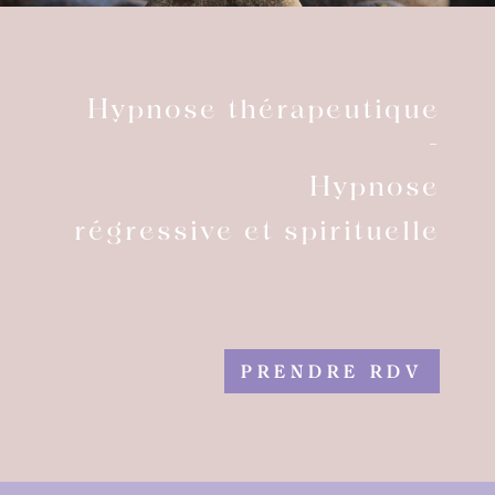
Hypnose thérapeutique
-
Hypnose
régressive et spirituelle
PRENDRE RDV